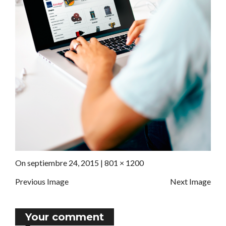
On
septiembre 24, 2015
|
Full
801 × 1200
size
Previous Image
Next Image
Your comment