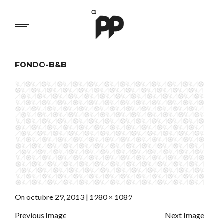
FONDO-B&B
On
octubre 29, 2013
|
Full
1980 × 1089
size
Previous Image
Next Image