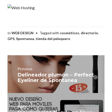
Categories
In
WEB DESIGN
Tagged with
cosméticos
,
directorio
,
GPS
,
Spontanea
,
tienda del peluquero
Navegación
de
entradas
Previous
Previous
Delineador plumón – Perfect
post:
Eyeliner de Spontanea
Next
Next